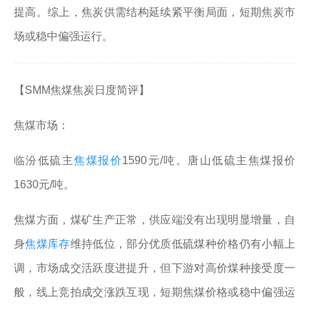
提高。综上，焦炭供需结构延续紧平衡局面，短期焦炭市
场或稳中偏强运行。
【SMM焦煤焦炭日度简评】
焦煤市场：
临汾低硫主
焦煤报价
1590元/吨。唐山低硫主焦煤报价
1630元/吨。
焦煤方面，煤矿生产正常，供应端没有出现明显增量，自
身
焦煤库存
维持低位，部分优质低硫煤种价格仍有小幅上
调，市场成交活跃度进提升，但下游对高价煤种接受度一
般，线上竞拍成交涨跌互现，短期焦煤价格或稳中偏强运