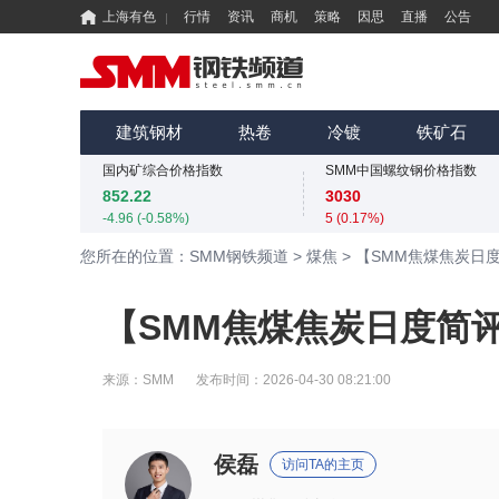
上海有色
行情
资讯
商机
策略
因思
直播
公告
国内矿综合价格指数
SMM中国螺纹钢价格指数
852.22
3030
-4.96 (-0.58%)
5 (0.17%)
MMi 62%铁矿石港口现货指数（青岛港）
SMM中国准一级冶金焦(干熄)价格指数
815
1980
建筑钢材
热卷
冷镀
铁矿石
0 (0.00%)
0 (0.00%)
国内矿综合价格指数
SMM中国螺纹钢价格指数
852.22
3030
-4.96 (-0.58%)
5 (0.17%)
MMi 62%铁矿石港口现货指数（青岛港）
SMM中国准一级冶金焦(干熄)价格指数
您所在的位置：SMM钢铁频道
>
煤焦
>
【SMM焦煤焦炭日度简
815
1980
0 (0.00%)
0 (0.00%)
国内矿综合价格指数
SMM中国螺纹钢价格指数
【SMM焦煤焦炭日度简评】
852.22
3030
-4.96 (-0.58%)
5 (0.17%)
来源：
SMM
发布时间：
2026-04-30 08:21:00
侯磊
访问TA的主页