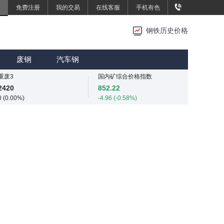
免费注册
我的交易
在线客服
手机有色
重废3
重废3
2420
2420
钢铁历史价格
0 (0.00%)
0 (0.00%)
SMM中国中厚板价格指数
MMi 62%铁矿石港口现货指数（青岛港）
3483.3
815
废钢
汽车钢
3.3 (0.09%)
0 (0.00%)
重废3
国内矿综合价格指数
2420
852.22
0 (0.00%)
-4.96 (-0.58%)
SMM中国中厚板价格指数
SMM中国准一级冶金焦(干熄)价格指数
3483.3
1980
3.3 (0.09%)
0 (0.00%)
重废3
SMM中国螺纹钢价格指数
2420
3030
0 (0.00%)
5 (0.17%)
SMM中国热轧板卷价格指数
3246.8
13.6 (0.42%)
SMM中国无取向硅钢50WW800价格指数
4254
0 (0.00%)