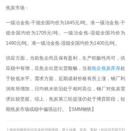
焦炭市场：
一级冶金焦-干熄全国均价为1845元/吨。准一级冶金焦-干
熄全国均价为1705元/吨。一级冶金焦-湿熄全国均价为
1490元/吨。准一级冶金焦-湿熄全国均价为1400元/吨。
供应方面，当前焦企尚且保有盈利，生产积极性尚可，供
应稳中有增，且焦企出货出货顺畅，当前
焦企焦炭库存
处
于较低水平。需求方面，近期成材价格有所上涨，钢厂利
润有所增加，日均铁水依旧处于相对高位，钢厂对焦炭需
求比较坚挺。综上，焦炭第三轮提涨仍处于博弈阶段，短
期焦炭市场或稳中偏强运行。【SMM钢铁】
上海有色网原创信息未经书面授权，禁止传播、发布、复制（包括但不限于行