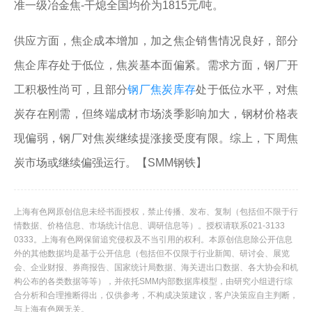
准一级冶金焦-干熄全国均价为1815元/吨。
供应方面，焦企成本增加，加之焦企销售情况良好，部分
焦企库存处于低位，焦炭基本面偏紧。需求方面，钢厂开
工积极性尚可，且部分
钢厂焦炭库存
处于低位水平，对焦
炭存在刚需，但终端成材市场淡季影响加大，钢材价格表
现偏弱，钢厂对焦炭继续提涨接受度有限。综上，下周焦
炭市场或继续偏强运行。【SMM钢铁】
上海有色网原创信息未经书面授权，禁止传播、发布、复制（包括但不限于行
情数据、价格信息、市场统计信息、调研信息等）。授权请联系021-3133
0333。上海有色网保留追究侵权及不当引用的权利。本原创信息除公开信息
外的其他数据均是基于公开信息（包括但不仅限于行业新闻、研讨会、展览
会、企业财报、券商报告、国家统计局数据、海关进出口数据、各大协会和机
构公布的各类数据等等），并依托SMM内部数据库模型，由研究小组进行综
合分析和合理推断得出，仅供参考，不构成决策建议，客户决策应自主判断，
与上海有色网无关。