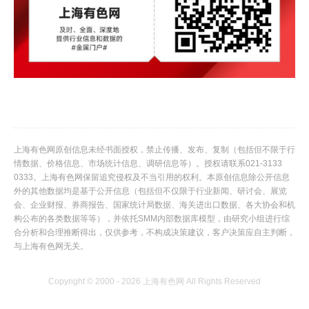
上海有色网原创信息未经书面授权，禁止传播、发布、复制（包括但不限于行
情数据、价格信息、市场统计信息、调研信息等）。授权请联系021-3133
0333。上海有色网保留追究侵权及不当引用的权利。本原创信息除公开信息
外的其他数据均是基于公开信息（包括但不仅限于行业新闻、研讨会、展览
会、企业财报、券商报告、国家统计局数据、海关进出口数据、各大协会和机
构公布的各类数据等等），并依托SMM内部数据库模型，由研究小组进行综
合分析和合理推断得出，仅供参考，不构成决策建议，客户决策应自主判断，
与上海有色网无关。
Copyright © 2000 - 2026 上海有色网 All Rights Reserved