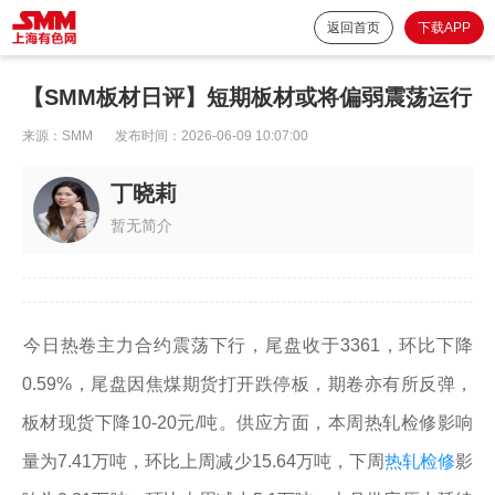
返回首页
下载APP
【SMM板材日评】短期板材或将偏弱震荡运行
来源：
SMM
发布时间：
2026-06-09 10:07:00
丁晓莉
暂无简介
​今日热卷主力合约震荡下行，尾盘收于3361，环比下降
0.59%，尾盘因焦煤期货打开跌停板，期卷亦有所反弹，
板材现货下降10-20元/吨。供应方面，本周热轧检修影响
量为7.41万吨，环比上周减少15.64万吨，下周
热轧检修
影