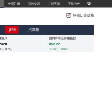
免费注册
我的交易
在线客服
手机有色
重废3
重废3
2420
2420
钢铁历史价格
0 (0.00%)
0 (0.00%)
SMM中国中厚板价格指数
MMi 62%铁矿石港口现货指数（青岛港）
3480
815
废钢
汽车钢
0 (0.00%)
0 (0.00%)
重废3
国内矿综合价格指数
2420
852.22
0 (0.00%)
-4.96 (-0.58%)
SMM中国中厚板价格指数
SMM中国准一级冶金焦(干熄)价格指数
3480
1980
0 (0.00%)
0 (0.00%)
重废3
SMM中国螺纹钢价格指数
2420
3025
0 (0.00%)
1 (0.03%)
SMM中国热轧板卷价格指数
3233.2
1.2 (0.04%)
SMM中国无取向硅钢50WW800价格指数
4254
-24 (-0.56%)