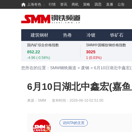
上海有色
行情
资讯
商机
策略
因思
直播
公告
国内矿综合价格指数
SMM中国螺纹钢价格指数
852.22
3025
-4.96 (-0.58%)
1 (0.03%)
MMi 62%铁矿石港口现货指数（青岛港）
SMM中国准一级冶金焦(干熄)价格指数
815
1980
建筑钢材
热卷
冷镀
铁矿石
0 (0.00%)
0 (0.00%)
国内矿综合价格指数
SMM中国螺纹钢价格指数
852.22
3025
-4.96 (-0.58%)
1 (0.03%)
MMi 62%铁矿石港口现货指数（青岛港）
SMM中国准一级冶金焦(干熄)价格指数
您所在的位置：SMM钢铁频道
>
废钢
>
6月10日湖北中鑫宏
815
1980
0 (0.00%)
0 (0.00%)
国内矿综合价格指数
SMM中国螺纹钢价格指数
6月10日湖北中鑫宏(嘉鱼
852.22
3025
-4.96 (-0.58%)
1 (0.03%)
来源：
SMM
发布时间：
2026-06-10 02:51:00
访问TA的主页