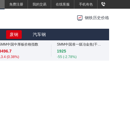
0 (0.00%)
免费注册
我的交易
在线客服
手机有色
MMi 62%铁矿石港口现货指数（青岛港）
815
钢铁历史价格
0 (0.00%)
重废3
国内矿综合价格指数
2420
839.73
废钢
汽车钢
0 (0.00%)
-12.49 (-1.47%)
SMM中国中厚板价格指数
SMM中国准一级冶金焦(干熄)价格指数
3496.7
1925
13.4 (0.38%)
-55 (-2.78%)
重废3
SMM中国螺纹钢价格指数
2420
3034
0 (0.00%)
4 (0.13%)
SMM中国中厚板价格指数
SMM中国热轧板卷价格指数
3496.7
3258.2
13.4 (0.38%)
11.4 (0.35%)
重废3
SMM中国无取向硅钢50WW800价格指数
2420
4254
0 (0.00%)
0 (0.00%)
SMM中国冷轧板卷价格指数
3767
4 (0.11%)