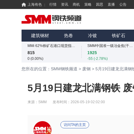
上海有色
行情
资讯
商机
策略
因思
直播
公告
国内矿综合价格指数
SMM中国螺纹钢价格指数
839.73
3034
建筑钢材
热卷
冷镀
铁矿石
-12.49 (-1.47%)
4 (0.13%)
MMi 62%铁矿石港口现货指数（青岛港）
SMM中国准一级冶金焦(干熄)价格指数
815
1925
0 (0.00%)
-55 (-2.78%)
国内矿综合价格指数
SMM中国螺纹钢价格指数
您所在的位置：SMM钢铁频道
>
废钢
>
5月19日建龙北满钢
839.73
3034
-12.49 (-1.47%)
4 (0.13%)
MMi 62%铁矿石港口现货指数（青岛港）
SMM中国准一级冶金焦(干熄)价格指数
5月19日建龙北满钢铁 
815
1925
0 (0.00%)
-55 (-2.78%)
国内矿综合价格指数
SMM中国螺纹钢价格指数
来源：
SMM
发布时间：
2026-05-19 02:02:00
839.73
3034
-12.49 (-1.47%)
4 (0.13%)
访问TA的主页