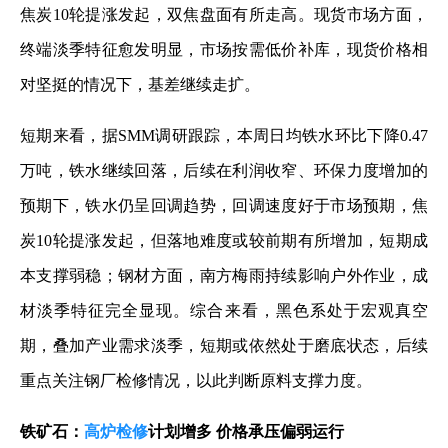
焦炭10轮提涨发起，双焦盘面有所走高。现货市场方面，
终端淡季特征愈发明显，市场按需低价补库，现货价格相
对坚挺的情况下，基差继续走扩。
短期来看，据SMM调研跟踪，本周日均铁水环比下降0.47
万吨，铁水继续回落，后续在利润收窄、环保力度增加的
预期下，铁水仍呈回调趋势，回调速度好于市场预期，焦
炭10轮提涨发起，但落地难度或较前期有所增加，短期成
本支撑弱稳；钢材方面，南方梅雨持续影响户外作业，成
材淡季特征完全显现。综合来看，黑色系处于宏观真空
期，叠加产业需求淡季，短期或依然处于磨底状态，后续
重点关注钢厂检修情况，以此判断原料支撑力度。
铁矿石：
高炉检修
计划增多 价格承压偏弱运行