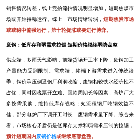
销售情况转差，线上竞拍流拍情况明显增加，短期焦煤市
场或开始持稳运行。综上，市场情绪转弱，
短期焦炭市场
或或稳中偏强运行，第十轮提涨或要进行博弈。
废钢：低库存和弱需求拉锯 短期价格继续弱势盘整
供应端，多雨天气影响，前端货场开工率下降，废钢加工
产量能力受到限制。需求端，终端下游需求进入传统淡
季，钢价承压倒逼钢厂利润收缩，废钢相较铁水经济性不
占优，同时因税票开立难、回款周期长等因素，高炉厂大
多按需采购，维持低库存战略；短流程钢厂吨钢效益不
佳，部分电炉厂下调开工时长，废钢需求量下降。综合来
看，市场核心矛盾仍是低库存支撑和弱需求压制的拉锯，
预计短期国内
废钢价格
或继续底部盘整。