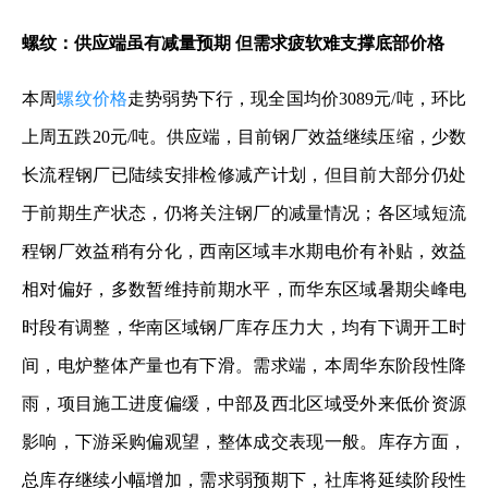
螺纹：供应端虽有减量预期 但需求疲软难支撑底部价格
本周
螺纹价格
走势弱势下行，现全国均价3089元/吨，环比
上周五跌20元/吨。供应端，目前钢厂效益继续压缩，少数
长流程钢厂已陆续安排检修减产计划，但目前大部分仍处
于前期生产状态，仍将关注钢厂的减量情况；各区域短流
程钢厂效益稍有分化，西南区域丰水期电价有补贴，效益
相对偏好，多数暂维持前期水平，而华东区域暑期尖峰电
时段有调整，华南区域钢厂库存压力大，均有下调开工时
间，电炉整体产量也有下滑。需求端，本周华东阶段性降
雨，项目施工进度偏缓，中部及西北区域受外来低价资源
影响，下游采购偏观望，整体成交表现一般。库存方面，
总库存继续小幅增加，需求弱预期下，社库将延续阶段性