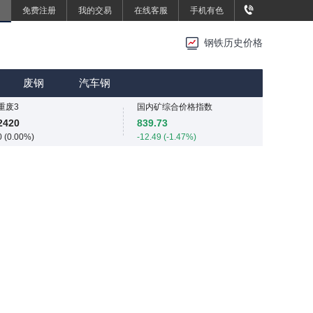
免费注册
我的交易
在线客服
手机有色
重废3
重废3
2420
2420
钢铁历史价格
0 (0.00%)
0 (0.00%)
SMM中国中厚板价格指数
MMi 62%铁矿石港口现货指数（青岛港）
3496.7
815
废钢
汽车钢
13.4 (0.38%)
0 (0.00%)
重废3
国内矿综合价格指数
2420
839.73
0 (0.00%)
-12.49 (-1.47%)
SMM中国中厚板价格指数
SMM中国准一级冶金焦(干熄)价格指数
3496.7
1925
13.4 (0.38%)
-55 (-2.78%)
重废3
SMM中国螺纹钢价格指数
2420
3034
0 (0.00%)
4 (0.13%)
SMM中国热轧板卷价格指数
3258.2
11.4 (0.35%)
SMM中国无取向硅钢50WW800价格指数
4254
0 (0.00%)