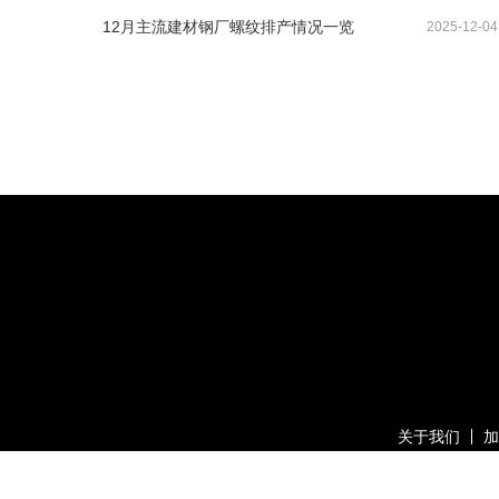
12月主流建材钢厂螺纹排产情况一览
2025-12-04
关于我们
加
版权所有：上海有色网