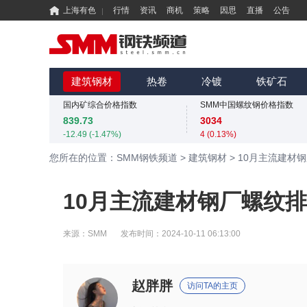
上海有色
行情
资讯
商机
策略
因思
直播
公告
国内矿综合价格指数
SMM中国螺纹钢价格指数
839.73
3034
-12.49 (-1.47%)
4 (0.13%)
MMi 62%铁矿石港口现货指数（青岛港）
SMM中国准一级冶金焦(干熄)价格指数
815
1925
建筑钢材
热卷
冷镀
铁矿石
0 (0.00%)
-55 (-2.78%)
国内矿综合价格指数
SMM中国螺纹钢价格指数
839.73
3034
-12.49 (-1.47%)
4 (0.13%)
MMi 62%铁矿石港口现货指数（青岛港）
SMM中国准一级冶金焦(干熄)价格指数
您所在的位置：SMM钢铁频道
>
建筑钢材
>
10月主流建材
815
1925
0 (0.00%)
-55 (-2.78%)
国内矿综合价格指数
SMM中国螺纹钢价格指数
10月主流建材钢厂螺纹
839.73
3034
-12.49 (-1.47%)
4 (0.13%)
来源：
SMM
发布时间：
2024-10-11 06:13:00
赵胖胖
访问TA的主页