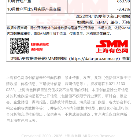
上海有色网原创信息未经书面授权，禁止传播、发布、复制（包括但不限于行
情数据、价格信息、市场统计信息、调研信息等）。授权请联系021-3133
0333。上海有色网保留追究侵权及不当引用的权利。本原创信息除公开信息
外的其他数据均是基于公开信息（包括但不仅限于行业新闻、研讨会、展览
会、企业财报、券商报告、国家统计局数据、海关进出口数据、各大协会和机
构公布的各类数据等等），并依托SMM内部数据库模型，由研究小组进行综
合分析和合理推断得出，仅供参考，不构成决策建议，客户决策应自主判断，
与上海有色网无关。
Copyright © 2000 - 2026 上海有色网 All Rights Reserved