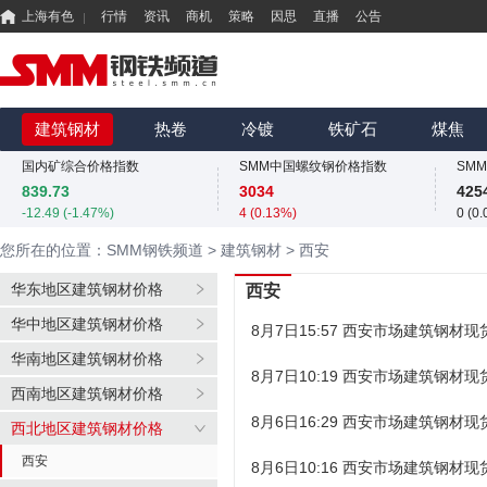
上海有色
行情
资讯
商机
策略
因思
直播
公告
国内矿综合价格指数
SMM中国螺纹钢价格指数
839.73
3034
425
-12.49 (-1.47%)
4 (0.13%)
0 (0
MMi 62%铁矿石港口现货指数（青岛港）
SMM中国准一级冶金焦(干熄)价格指数
SM
815
1925
325
建筑钢材
热卷
冷镀
铁矿石
煤焦
0 (0.00%)
-55 (-2.78%)
11.4
国内矿综合价格指数
SMM中国螺纹钢价格指数
839.73
3034
425
-12.49 (-1.47%)
4 (0.13%)
0 (0
MMi 62%铁矿石港口现货指数（青岛港）
SMM中国准一级冶金焦(干熄)价格指数
SM
您所在的位置：SMM钢铁频道
>
建筑钢材
>
西安
815
1925
325
0 (0.00%)
-55 (-2.78%)
11.4
华东地区建筑钢材价格
西安
国内矿综合价格指数
SMM中国螺纹钢价格指数
华中地区建筑钢材价格
839.73
3034
425
8月7日15:57 西安市场建筑钢材
-12.49 (-1.47%)
4 (0.13%)
0 (0
华南地区建筑钢材价格
8月7日10:19 西安市场建筑钢材
西南地区建筑钢材价格
8月6日16:29 西安市场建筑钢材
西北地区建筑钢材价格
西安
8月6日10:16 西安市场建筑钢材