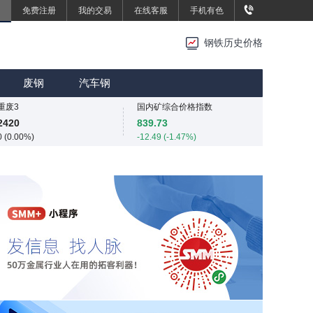
免费注册
我的交易
在线客服
手机有色
重废3
重废3
2420
2420
钢铁历史价格
0 (0.00%)
0 (0.00%)
SMM中国中厚板价格指数
MMi 62%铁矿石港口现货指数（青岛港）
3496.7
815
废钢
汽车钢
0 (0.00%)
0 (0.00%)
重废3
国内矿综合价格指数
2420
839.73
0 (0.00%)
-12.49 (-1.47%)
SMM中国中厚板价格指数
SMM中国准一级冶金焦(干熄)价格指数
3496.7
1925
0 (0.00%)
0 (0.00%)
重废3
SMM中国螺纹钢价格指数
2420
3034
0 (0.00%)
4 (0.13%)
SMM中国热轧板卷价格指数
3255.1
-3.1 (-0.10%)
SMM中国无取向硅钢50WW800价格指数
4254
0 (0.00%)