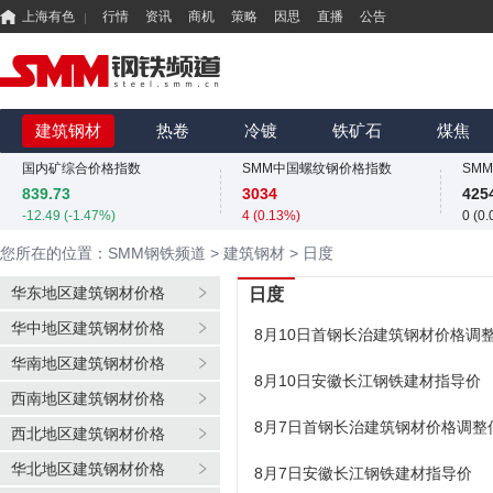
上海有色
行情
资讯
商机
策略
因思
直播
公告
国内矿综合价格指数
SMM中国螺纹钢价格指数
839.73
3034
425
-12.49 (-1.47%)
4 (0.13%)
0 (0
MMi 62%铁矿石港口现货指数（青岛港）
SMM中国准一级冶金焦(干熄)价格指数
SM
815
1925
325
建筑钢材
热卷
冷镀
铁矿石
煤焦
0 (0.00%)
0 (0.00%)
-3.1 
国内矿综合价格指数
SMM中国螺纹钢价格指数
839.73
3034
425
-12.49 (-1.47%)
4 (0.13%)
0 (0
MMi 62%铁矿石港口现货指数（青岛港）
SMM中国准一级冶金焦(干熄)价格指数
SM
您所在的位置：SMM钢铁频道
>
建筑钢材
>
日度
815
1925
325
0 (0.00%)
0 (0.00%)
-3.1 
华东地区建筑钢材价格
日度
国内矿综合价格指数
SMM中国螺纹钢价格指数
华中地区建筑钢材价格
839.73
3034
425
8月10日首钢长治建筑钢材价格调
-12.49 (-1.47%)
4 (0.13%)
0 (0
华南地区建筑钢材价格
8月10日安徽长江钢铁建材指导价
西南地区建筑钢材价格
8月7日首钢长治建筑钢材价格调整
西北地区建筑钢材价格
华北地区建筑钢材价格
8月7日安徽长江钢铁建材指导价