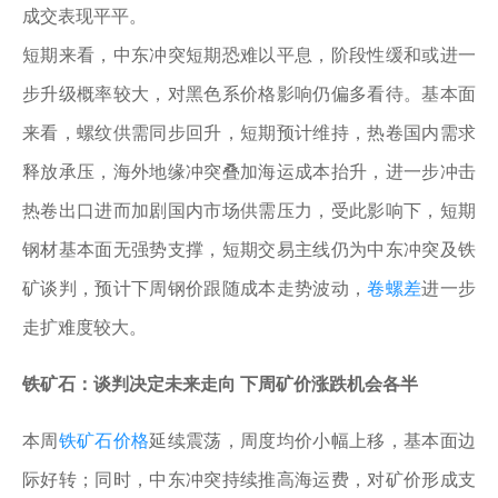
成交表现平平。
短期来看，中东冲突短期恐难以平息，阶段性缓和或进一
步升级概率较大，对黑色系价格影响仍偏多看待。基本面
来看，螺纹供需同步回升，短期预计维持，热卷国内需求
释放承压，海外地缘冲突叠加海运成本抬升，进一步冲击
热卷出口进而加剧国内市场供需压力，受此影响下，短期
钢材基本面无强势支撑，短期交易主线仍为中东冲突及铁
矿谈判，预计下周钢价跟随成本走势波动，
卷螺差
进一步
走扩难度较大。
铁矿石：谈判决定未来走向 下周矿价涨跌机会各半
本周
铁矿石价格
延续震荡，周度均价小幅上移，基本面边
际好转；同时，中东冲突持续推高海运费，对矿价形成支