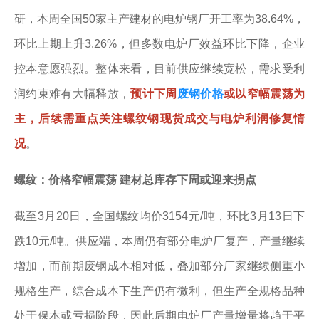
研，本周全国50家主产建材的电炉钢厂开工率为38.64%，
环比上期上升3.26%，但多数电炉厂效益环比下降，企业
控本意愿强烈。整体来看，目前供应继续宽松，需求受利
润约束难有大幅释放，
预计下周
废钢价格
或以窄幅震荡为
主，后续需重点关注螺纹钢现货成交与电炉利润修复情
况
。
螺纹：价格窄幅震荡 建材总库存下周或迎来拐点
截至3月20日，全国螺纹均价3154元/吨，环比3月13日下
跌10元/吨。供应端，本周仍有部分电炉厂复产，产量继续
增加，而前期废钢成本相对低，叠加部分厂家继续侧重小
规格生产，综合成本下生产仍有微利，但生产全规格品种
处于保本或亏损阶段，因此后期电炉厂产量增量将趋于平