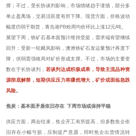
撑；不过，受长协谈判影响，市场情绪趋于谨慎，部分多
单止盈离场，交易活跃度有所下降。现货方面，价格波动
幅度仍弱于期货，青岛港PB粉周均价环比上涨12元/吨。
展望下周，铁矿石基本面预计维持坚挺，需求端有望继续
回升；受新一轮飓风影响，澳洲铁矿石发运量预计再度下
降，供弱需强格局对矿价形成支撑。不过，市场的主要变
数在于长协谈判，
若谈判达成积极成果，导致主流品种资
源彻底解禁，短期供应压力将骤然增大，矿价或面临急跌
风险
。
焦炭：基本面矛盾依旧存在 下周市场或保持平稳
供应方面，两会结束，焦企开工有所提高，但多数焦企依
旧存在小幅亏损，压制提产意愿，同时焦企出货情况转