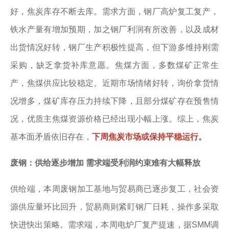
好，焦炭库存不断去库。需求方面，钢厂高炉复工复产，
铁水产量有增加预期，加之钢厂利润有所改善，以及成材
出货情况好转，钢厂生产积极性提高，但下游多维持刚需
采购，缺乏拿货补库意愿。焦煤方面，多数煤矿正常生
产，焦煤供应比较稳定。近期市场情绪好转，询价拿货情
况增多，煤矿库存压力持续下降，且部分煤矿存在预售情
况，优质主焦煤资源价格已经出现小幅上涨。综上，焦炭
基本面矛盾依旧存在，
下周焦炭市场或保持平稳运行
。
废钢：供给逐步增加 需求端受利润约束难有大幅释放
供给端，本周废钢加工基地与贸易商已逐步复工，社会资
源供应量环比回升，贸易商则紧盯钢厂日耗，操作多采取
快进快出策略。需求端，本周电炉厂复产提速，据SMM调