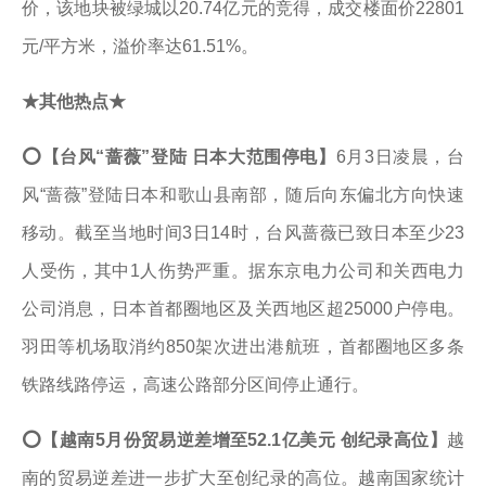
价，该地块被绿城以20.74亿元的竞得，成交楼面价22801
元/平方米，溢价率达61.51%。
★其他热点★
⭕【台风“蔷薇”登陆 日本大范围停电】
6月3日凌晨，台
风“蔷薇”登陆日本和歌山县南部，随后向东偏北方向快速
移动。截至当地时间3日14时，台风蔷薇已致日本至少23
人受伤，其中1人伤势严重。据东京电力公司和关西电力
公司消息，日本首都圈地区及关西地区超25000户停电。
羽田等机场取消约850架次进出港航班，首都圈地区多条
铁路线路停运，高速公路部分区间停止通行。
⭕
【越南5月份贸易逆差增至52.1亿美元 创纪录高位】
越
南的贸易逆差进一步扩大至创纪录的高位。越南国家统计