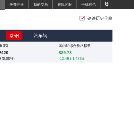
免费注册
我的交易
在线客服
手机有色
重废3
重废3
2420
2420
钢铁历史价格
0 (0.00%)
0 (0.00%)
SMM中国中厚板价格指数
MMi 62%铁矿石港口现货指数（青岛港）
3496.7
815
废钢
汽车钢
13.4 (0.38%)
0 (0.00%)
重废3
国内矿综合价格指数
2420
839.73
0 (0.00%)
-12.49 (-1.47%)
SMM中国中厚板价格指数
SMM中国准一级冶金焦(干熄)价格指数
3496.7
1925
13.4 (0.38%)
-55 (-2.78%)
重废3
SMM中国螺纹钢价格指数
2420
3034
0 (0.00%)
4 (0.13%)
SMM中国热轧板卷价格指数
3258.2
11.4 (0.35%)
SMM中国无取向硅钢50WW800价格指数
4254
0 (0.00%)