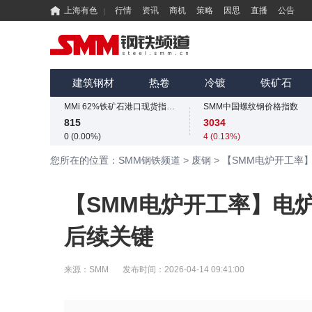
上海有色
行情
资讯
商机
策略
因思
直播
公告
SMM中国螺纹钢价格指数
3034
4 (0.13%)
国内矿综合价格指数
SMM中国准一级冶金焦(干熄)价格指数
839.73
1925
建筑钢材
热卷
冷镀
铁矿石
-12.49 (-1.47%)
-55 (-2.78%)
MMi 62%铁矿石港口现货指数（青岛港）
SMM中国螺纹钢价格指数
815
3034
0 (0.00%)
4 (0.13%)
国内矿综合价格指数
SMM中国准一级冶金焦(干熄)价格指数
您所在的位置：SMM钢铁频道
>
废钢
>
【SMM电炉开工率
839.73
1925
-12.49 (-1.47%)
-55 (-2.78%)
MMi 62%铁矿石港口现货指数（青岛港）
SMM中国螺纹钢价格指数
【SMM电炉开工率】电
815
3034
0 (0.00%)
4 (0.13%)
后续关键
国内矿综合价格指数
839.73
-12.49 (-1.47%)
来源：
SMM
发布时间：
2026-04-14 09:41:00