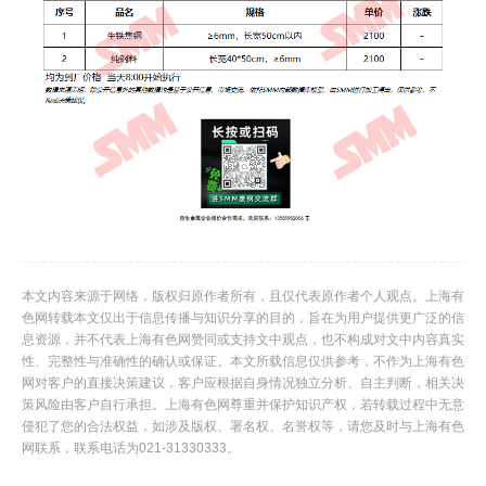
本文内容来源于网络，版权归原作者所有，且仅代表原作者个人观点。上海有
色网转载本文仅出于信息传播与知识分享的目的，旨在为用户提供更广泛的信
息资源，并不代表上海有色网赞同或支持文中观点，也不构成对文中内容真实
性、完整性与准确性的确认或保证。本文所载信息仅供参考，不作为上海有色
网对客户的直接决策建议，客户应根据自身情况独立分析、自主判断，相关决
策风险由客户自行承担。上海有色网尊重并保护知识产权，若转载过程中无意
侵犯了您的合法权益，如涉及版权、署名权、名誉权等，请您及时与上海有色
网联系，联系电话为021-31330333。