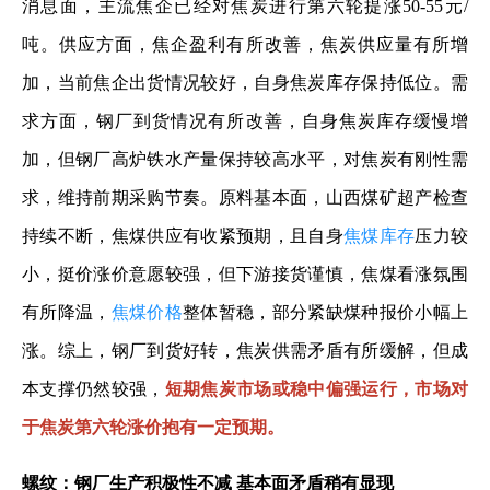
消息面，主流焦企已经对焦炭进行第六轮提涨50-55元/
吨。供应方面，焦企盈利有所改善，焦炭供应量有所增
加，当前焦企出货情况较好，自身焦炭库存保持低位。需
求方面，钢厂到货情况有所改善，自身焦炭库存缓慢增
加，但钢厂高炉铁水产量保持较高水平，对焦炭有刚性需
求，维持前期采购节奏。原料基本面，山西煤矿超产检查
持续不断，焦煤供应有收紧预期，且自身
焦煤库存
压力较
小，挺价涨价意愿较强，但下游接货谨慎，焦煤看涨氛围
有所降温，
焦煤价格
整体暂稳，部分紧缺煤种报价小幅上
涨。综上，钢厂到货好转，焦炭供需矛盾有所缓解，但成
本支撑仍然较强，
短期焦炭市场或稳中偏强运行，市场对
于焦炭第六轮涨价抱有一定预期。
螺纹：钢厂生产积极性不减 基本面矛盾稍有显现