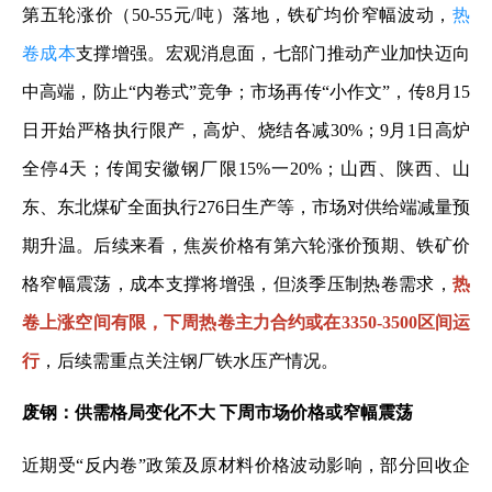
第五轮涨价（50-55元/吨）落地，铁矿均价窄幅波动，
热
卷成本
支撑增强。宏观消息面，七部门推动产业加快迈向
中高端，防止“内卷式”竞争；市场再传“小作文”，传8月15
日开始严格执行限产，高炉、烧结各减30%；9月1日高炉
全停4天；传闻安徽钢厂限15%一20%；山西、陕西、山
东、东北煤矿全面执行276日生产等，市场对供给端减量预
期升温。后续来看，焦炭价格有第六轮涨价预期、铁矿价
格窄幅震荡，成本支撑将增强，但淡季压制热卷需求，
热
卷上涨空间有限，下周热卷主力合约或在3350-3500区间运
行
，后续需重点关注钢厂铁水压产情况。
废钢：供需格局变化不大 下周市场价格或窄幅震荡
近期受“反内卷”政策及原材料价格波动影响，部分回收企