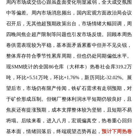
周内市场成交信心跟虽盘面变化明显减弱，全天成交氛围
中等偏差。周内市场消息频出，国内宏观方面政治局会议
召开后，无其他超预期政策出台，市场情绪大幅回调，周
四晚间焦企超产限制等问题也引发市场反馈。回顾本周热
卷供需表现较为平稳，基本面矛盾累蓄中但并不见尖锐，
整体库存符合季节性累库周期，但也仍处同期偏低水平。
现SMM统计的全国86仓库（大样本）热卷社会库319.2万
吨，环比+5.51万吨，环比+1.76%，新历同比-32.02%。展
望后市，市场仍有限产传闻，铁矿石需求有走弱预期，对
于矿价形成压制。但钢厂整体利润水平短期仍较良好，且
焦炭还有提涨预期，成本支撑整体较为坚韧，且短期不易
坍塌。后续来看，进入八月，宏观偏真空，热卷重心回归
基本面，情绪回落后，终端观望态势再起，
预计下周热卷