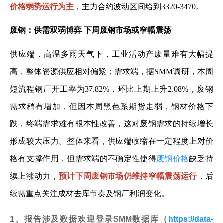
价格弱势运行为主
，主力合约波动区间给到3320-3470。
废钢：供需双弱博弈 下周废钢市场或窄幅震荡
供应端，高温多雨天气下，工业活动产废量难有大幅提
高，整体资源供应相对偏紧；需求端，据SMM调研，本周
短流程钢厂开工率为37.82%，环比上期上升2.08%，废钢
需求稍有增加，但因本周黑色系期货走弱，钢材价格下
跌，终端需求难有根本性改善，这对废钢需求的持续增长
形成较大压力。整体来看，供应端收缩在一定程度上对价
格有支撑作用，但需求端的不确定性使得
废钢价格
缺乏持
续上涨动力，
预计下周废钢市场仍维持窄幅震荡运行
，后
续需重点关注成材去库节奏及钢厂利润变化。
1、报告涉及数据欢迎登录SMM数据库（
https://data-