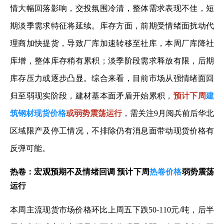
情大幅回落影响，交投氛围冷清，整体需求表现不佳，短
期淡季需求特征将延续。库存方面，前期受情绪面扰动代
理商加快提货，导致厂库加速转移至社库，本周厂库降社
库增，整体库存稍有累积；淡季阶段需求释放有限，后期
库存压力或逐步凸显。综合来看，目前市场从强情绪面回
归至弱现实阶段，建材基本面矛盾开始累积，
预计下周
建
筑钢材现货价格
或弱势震荡运行
，需关注9月阅兵前后华北
区域限产及停工情况，不排除仍有消息面带动现货价格有
反弹可能。
热卷：宏观预期不及情绪回调 预计下周
热卷价格
弱势震荡
运行
本周主流现货市场价格环比上周五下跌50-110元/吨，后半