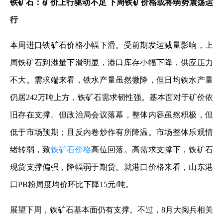
铁矿石：矿价上行驱动不足 下周铁矿价格或将弱势震荡运
行
本周进口铁矿石价格小幅下滑。受前期发运减量影响，上
周铁矿石到港量下滑明显，港口库存小幅下降，供应压力
不大。需求端来看，铁水产量虽然微降，但日均铁水产量
仍居242万吨上方，铁矿石需求韧性强。基本面对于矿价依
旧存在支撑。但政治局会议落幕，整体内容虽然积极，但
低于市场预期；且反内卷炒作有所降温。市场整体乐观情
绪转弱，致
铁矿石价格
高位回落。高需求支撑下，铁矿石
现货支撑偏强，降幅弱于期货。就港口价格来看，山东港
口PB粉周度均价环比下降15元/吨。
展望下周，铁矿石基本面仍有支撑。不过，8月大阅兵相关