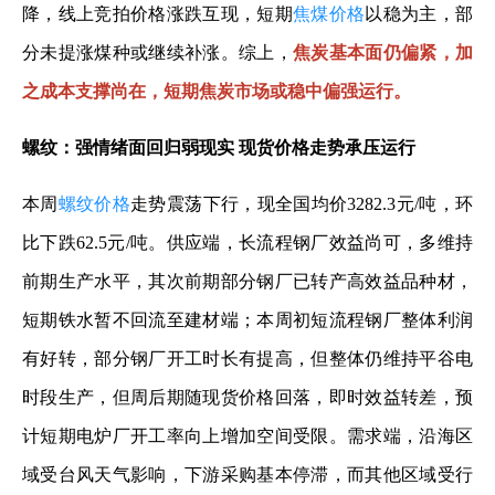
降，线上竞拍价格涨跌互现，短期
焦煤价格
以稳为主，部
分未提涨煤种或继续补涨。综上，
焦炭基本面仍偏紧，加
之成本支撑尚在，短期焦炭市场或稳中偏强运行。
螺纹：强情绪面回归弱现实 现货价格走势承压运行
本周
螺纹价格
走势震荡下行，现全国均价3282.3元/吨，环
比下跌62.5元/吨。供应端，长流程钢厂效益尚可，多维持
前期生产水平，其次前期部分钢厂已转产高效益品种材，
短期铁水暂不回流至建材端；本周初短流程钢厂整体利润
有好转，部分钢厂开工时长有提高，但整体仍维持平谷电
时段生产，但周后期随现货价格回落，即时效益转差，预
计短期电炉厂开工率向上增加空间受限。需求端，沿海区
域受台风天气影响，下游采购基本停滞，而其他区域受行