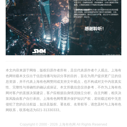
本文内容来源于网络，版权归原作者所有，且仅代表原作者个人观点。上海有
色网转载本文仅出于信息传播与知识分享的目的，旨在为用户提供更广泛的信
息资源，并不代表上海有色网赞同或支持文中观点，也不构成对文中内容真实
性、完整性与准确性的确认或保证。本文所载信息仅供参考，不作为上海有色
网对客户的直接决策建议，客户应根据自身情况独立分析、自主判断，相关决
策风险由客户自行承担。上海有色网尊重并保护知识产权，若转载过程中无意
侵犯了您的合法权益，如涉及版权、署名权、名誉权等，请您及时与上海有色
网联系，联系电话为021-31330333。
Copyright © 2000 - 2026 上海有色网 All Rights Reserved