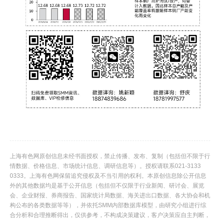
上海有色网原创信息未经书面授权，禁止传播、发布、复制（包括但不限于行
情数据、价格信息、市场统计信息、调研信息等）。授权请联系021-3133
0333。上海有色网保留追究侵权及不当引用的权利。本原创信息除公开信息
外的其他数据均是基于公开信息（包括但不仅限于行业新闻、研讨会、展览
会、企业财报、券商报告、国家统计局数据、海关进出口数据、各大协会和机
构公布的各类数据等等），并依托SMM内部数据库模型，由研究小组进行综
合分析和合理推断得出，仅供参考，不构成决策建议，客户决策应自主判断，