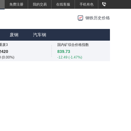
免费注册
我的交易
在线客服
手机有色
重废3
重废3
2420
2420
钢铁历史价格
0 (0.00%)
0 (0.00%)
SMM中国中厚板价格指数
MMi 62%铁矿石港口现货指数（青岛港）
3496.7
815
废钢
汽车钢
13.4 (0.38%)
0 (0.00%)
重废3
国内矿综合价格指数
2420
839.73
0 (0.00%)
-12.49 (-1.47%)
SMM中国中厚板价格指数
SMM中国准一级冶金焦(干熄)价格指数
3496.7
1925
13.4 (0.38%)
-55 (-2.78%)
重废3
SMM中国螺纹钢价格指数
2420
3034
0 (0.00%)
4 (0.13%)
SMM中国热轧板卷价格指数
3258.2
11.4 (0.35%)
SMM中国无取向硅钢50WW800价格指数
4254
0 (0.00%)