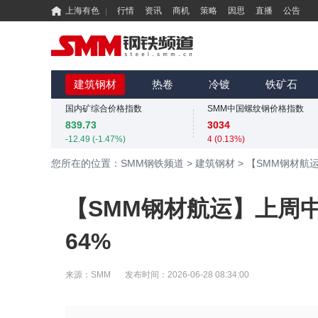
上海有色
行情
资讯
商机
策略
因思
直播
公告
国内矿综合价格指数
SMM中国螺纹钢价格指数
839.73
3034
-12.49 (-1.47%)
4 (0.13%)
MMi 62%铁矿石港口现货指数（青岛港）
SMM中国准一级冶金焦(干熄)价格指数
815
1925
建筑钢材
热卷
冷镀
铁矿石
0 (0.00%)
-55 (-2.78%)
国内矿综合价格指数
SMM中国螺纹钢价格指数
839.73
3034
-12.49 (-1.47%)
4 (0.13%)
MMi 62%铁矿石港口现货指数（青岛港）
SMM中国准一级冶金焦(干熄)价格指数
您所在的位置：SMM钢铁频道
>
建筑钢材
>
【SMM钢材航
815
1925
0 (0.00%)
-55 (-2.78%)
国内矿综合价格指数
SMM中国螺纹钢价格指数
【SMM钢材航运】上周
839.73
3034
-12.49 (-1.47%)
4 (0.13%)
64%
来源：
SMM
发布时间：
2026-06-28 08:34:00