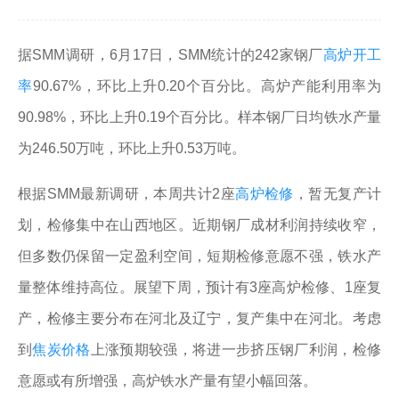
据SMM调研，6月17日，SMM统计的242家钢厂
高炉开工
率
90.67%，环比上升0.20个百分比。高炉产能利用率为
90.98%，环比上升0.19个百分比。样本钢厂日均铁水产量
为246.50万吨，环比上升0.53万吨。
根据SMM最新调研，本周共计2座
高炉检修
，暂无复产计
划，检修集中在山西地区。近期钢厂成材利润持续收窄，
但多数仍保留一定盈利空间，短期检修意愿不强，铁水产
量整体维持高位。展望下周，预计有3座高炉检修、1座复
产，检修主要分布在河北及辽宁，复产集中在河北。考虑
到
焦炭价格
上涨预期较强，将进一步挤压钢厂利润，检修
意愿或有所增强，高炉铁水产量有望小幅回落。