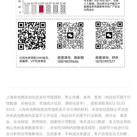
上海有色网原创信息未经书面授权，禁止传播、发布、复制（包括但不限于行
情数据、价格信息、市场统计信息、调研信息等）。授权请联系021-3133
0333。上海有色网保留追究侵权及不当引用的权利。本原创信息除公开信息
外的其他数据均是基于公开信息（包括但不仅限于行业新闻、研讨会、展览
会、企业财报、券商报告、国家统计局数据、海关进出口数据、各大协会和机
构公布的各类数据等等），并依托SMM内部数据库模型，由研究小组进行综
合分析和合理推断得出，仅供参考，不构成决策建议，客户决策应自主判断，