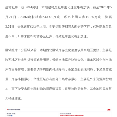
建材社库：据SMM调研，本期建材总社库去化速度略有加快，截至2026年5
月21日，SMM建材社库543.48万吨，环比上周去库19.76万吨，降幅
3.51%，去化速度略快于上周。主要是调研期间盘面走势下行，代理商拿货意
愿不高，厂库未能即时转移至社库，导致社库去化有所加速。
区域社库：分区域来看，本期西北区域库存去化速度较其余地区更快，主要是
陕西地区外来到货资源减量明显，带动当地库存快速去化；华东区域个别市场
库存由降转增，主要是调研周期内持续降雨，叠加盘面表现弱势，下游拿货减
量，库存小幅累积；华北区域亦有部分市场库存累积，主要是外来资源到货增
加，而下游受盘面走弱影响选择谨慎观望，仅维持刚需拿货。其余地区库存暂
无特殊变化。