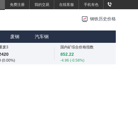
免费注册
我的交易
在线客服
手机有色
重废3
重废3
2420
2420
钢铁历史价格
0 (0.00%)
0 (0.00%)
SMM中国中厚板价格指数
MMi 62%铁矿石港口现货指数（青岛港）
3483.3
815
废钢
汽车钢
3.3 (0.09%)
0 (0.00%)
重废3
国内矿综合价格指数
2420
852.22
0 (0.00%)
-4.96 (-0.58%)
SMM中国中厚板价格指数
SMM中国准一级冶金焦(干熄)价格指数
3483.3
1980
3.3 (0.09%)
0 (0.00%)
重废3
SMM中国螺纹钢价格指数
2420
3030
0 (0.00%)
5 (0.17%)
SMM中国热轧板卷价格指数
3246.8
13.6 (0.42%)
SMM中国无取向硅钢50WW800价格指数
4254
0 (0.00%)