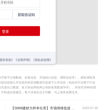
但不限于行情数据、价格信息、市场统计信息、调研信息等）。授权请联系
利。本原创信息除公开信息外的其他数据均是基于公开信息（包括但不仅限于行业
海关进出口数据、各大协会和机构公布的各类数据等等），并依托SMM内部
，不构成决策建议，客户决策应自主判断，与上海有色网无关。
【SMM建材大样本社库】市场情绪低迷 本期建材社库延续累积
2026-07-30