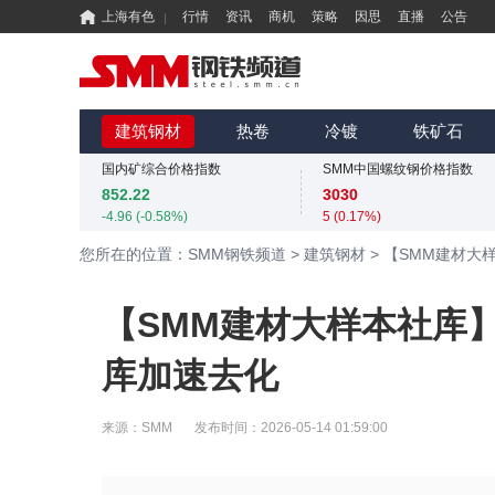
上海有色
行情
资讯
商机
策略
因思
直播
公告
国内矿综合价格指数
SMM中国螺纹钢价格指数
852.22
3030
-4.96 (-0.58%)
5 (0.17%)
MMi 62%铁矿石港口现货指数（青岛港）
SMM中国准一级冶金焦(干熄)价格指数
815
1980
建筑钢材
热卷
冷镀
铁矿石
0 (0.00%)
0 (0.00%)
国内矿综合价格指数
SMM中国螺纹钢价格指数
852.22
3030
-4.96 (-0.58%)
5 (0.17%)
MMi 62%铁矿石港口现货指数（青岛港）
SMM中国准一级冶金焦(干熄)价格指数
您所在的位置：SMM钢铁频道
>
建筑钢材
>
【SMM建材大
815
1980
0 (0.00%)
0 (0.00%)
国内矿综合价格指数
SMM中国螺纹钢价格指数
【SMM建材大样本社库
852.22
3030
-4.96 (-0.58%)
5 (0.17%)
库加速去化
来源：
SMM
发布时间：
2026-05-14 01:59:00