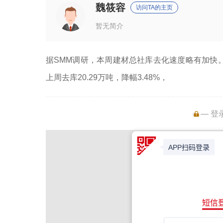
魏筱容
访问TA的主页
暂无简介
据SMM调研，本周建材总社库去化速度略有加快。截至
上周去库20.29万吨，降幅3.48%，
— 登