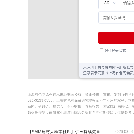
上海有色网原创信息未经书面授权，禁止传播、发布、复制（包括
021-3133 0333。上海有色网保留追究侵权及不当引用的权
新闻、研讨会、展览会、企业财报、券商报告、国家统计局数据、
数据库模型，由研究小组进行综合分析和合理推断得出，仅供参考
【SMM建材大样本社库】供应持续减量 本期建材社库累库放缓
2026-08-06