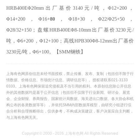
HRB400EΦ20mm出厂基价3140元/吨，Φ12+200，
Φ14+200，Φ16+
80
，Φ18+30，Φ22/Φ25+50，
Φ28/32+150；盘螺HRB400EΦ8-10mm出厂基价3230元/
吨，Φ6+200，Φ12+100；高线HPB300Φ8-12mm出厂基价
3230元/吨，Φ6+100。【SMM钢铁】
上海有色网原创信息未经书面授权，禁止传播、发布、复制（包括但不限于行
情数据、价格信息、市场统计信息、调研信息等）。授权请联系021-3133
0333。上海有色网保留追究侵权及不当引用的权利。本原创信息除公开信息
外的其他数据均是基于公开信息（包括但不仅限于行业新闻、研讨会、展览
会、企业财报、券商报告、国家统计局数据、海关进出口数据、各大协会和机
构公布的各类数据等等），并依托SMM内部数据库模型，由研究小组进行综
合分析和合理推断得出，仅供参考，不构成决策建议，客户决策应自主判断，
与上海有色网无关。
Copyright © 2000 - 2026 上海有色网 All Rights Reserved