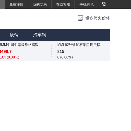
免费注册
我的交易
在线客服
手机有色
钢铁历史价格
重废3
重废3
2420
2420
废钢
汽车钢
0 (0.00%)
0 (0.00%)
SMM中国中厚板价格指数
MMi 62%铁矿石港口现货指数（青岛港）
3496.7
815
13.4 (0.38%)
0 (0.00%)
重废3
国内矿综合价格指数
2420
839.73
0 (0.00%)
-12.49 (-1.47%)
SMM中国中厚板价格指数
SMM中国准一级冶金焦(干熄)价格指数
3496.7
1925
13.4 (0.38%)
-55 (-2.78%)
重废3
SMM中国螺纹钢价格指数
2420
3034
0 (0.00%)
4 (0.13%)
SMM中国热轧板卷价格指数
3258.2
11.4 (0.35%)