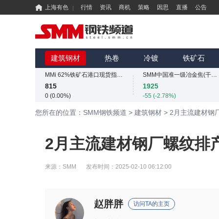
上海有色
行情
资讯
商机
策略
因思
直播
公告
国内矿综合价格指数
SMM中国螺纹钢价格指数
839.73
3034
建筑钢材
热卷
冷镀
铁矿石
-12.49 (-1.47%)
4 (0.13%)
MMi 62%铁矿石港口现货指数（青岛港）
SMM中国准一级冶金焦(干熄)价格指数
815
1925
0 (0.00%)
-55 (-2.78%)
国内矿综合价格指数
SMM中国螺纹钢价格指数
您所在的位置：SMM钢铁频道
>
建筑钢材
>
2月主流建材钢
839.73
3034
-12.49 (-1.47%)
4 (0.13%)
MMi 62%铁矿石港口现货指数（青岛港）
SMM中国准一级冶金焦(干熄)价格指数
2月主流建材钢厂螺纹排
815
1925
0 (0.00%)
-55 (-2.78%)
国内矿综合价格指数
SMM中国螺纹钢价格指数
来源：
SMM
发布时间：
2025-02-10 06:12:00
839.73
3034
-12.49 (-1.47%)
4 (0.13%)
赵胖胖
访问TA的主页