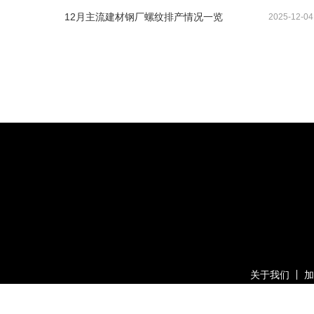
12月主流建材钢厂螺纹排产情况一览
2025-12-04
关于我们
加
版权所有：上海有色网