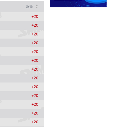
SMM中国冷轧板卷价格指数
涨跌
3767
4 (0.11%)
+
20
SMM中国镀锌板卷价格指数
+
20
4066.7
6.7 (0.17%)
+
20
SMM中国中厚板价格指数
+
20
3496.7
13.4 (0.38%)
+
20
重废3
+
20
2420
0 (0.00%)
+
20
MMi 62%铁矿石港口现货指数（青岛港）
+
20
815
0 (0.00%)
+
20
国内矿综合价格指数
+
20
839.73
-12.49 (-1.47%)
+
20
SMM中国准一级冶金焦(干熄)价格指数
+
20
1925
-55 (-2.78%)
+
20
SMM中国螺纹钢价格指数