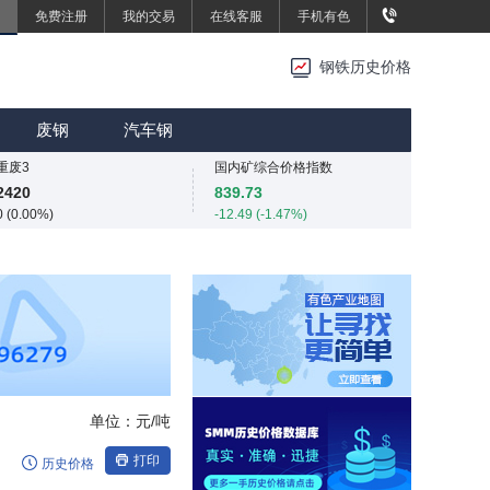
免费注册
我的交易
在线客服
手机有色
重废3
重废3
2420
2420
钢铁历史价格
0 (0.00%)
0 (0.00%)
SMM中国中厚板价格指数
MMi 62%铁矿石港口现货指数（青岛港）
3496.7
815
废钢
汽车钢
13.4 (0.38%)
0 (0.00%)
重废3
国内矿综合价格指数
2420
839.73
0 (0.00%)
-12.49 (-1.47%)
SMM中国中厚板价格指数
SMM中国准一级冶金焦(干熄)价格指数
3496.7
1925
13.4 (0.38%)
-55 (-2.78%)
重废3
SMM中国螺纹钢价格指数
2420
3034
0 (0.00%)
4 (0.13%)
SMM中国热轧板卷价格指数
3258.2
11.4 (0.35%)
单位：
元/吨
SMM中国无取向硅钢50WW800价格指数
4254
打印
历史价格
0 (0.00%)