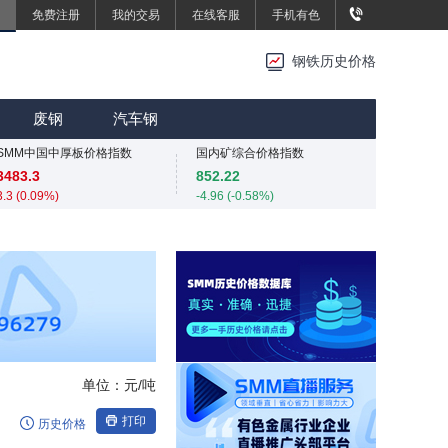
免费注册
我的交易
在线客服
手机有色
重废3
2420
钢铁历史价格
0 (0.00%)
重废3
MMi 62%铁矿石港口现货指数（青岛港）
2420
815
废钢
汽车钢
0 (0.00%)
0 (0.00%)
SMM中国中厚板价格指数
国内矿综合价格指数
3483.3
852.22
3.3 (0.09%)
-4.96 (-0.58%)
重废3
SMM中国准一级冶金焦(干熄)价格指数
2420
1980
0 (0.00%)
0 (0.00%)
SMM中国中厚板价格指数
SMM中国螺纹钢价格指数
3483.3
3025
3.3 (0.09%)
1 (0.03%)
重废3
SMM中国热轧板卷价格指数
2420
3240.9
0 (0.00%)
7.7 (0.24%)
单位：
元/吨
SMM中国无取向硅钢50WW800价格指数
4254
打印
历史价格
0 (0.00%)