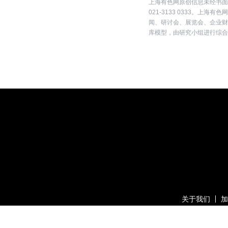
上海有色网原创信息未经书面
021-3133 0333。
闻、研讨会、展览会、企业财
库模型，由研究小组进行综合
关于我们
加
版权所有：上海有色网