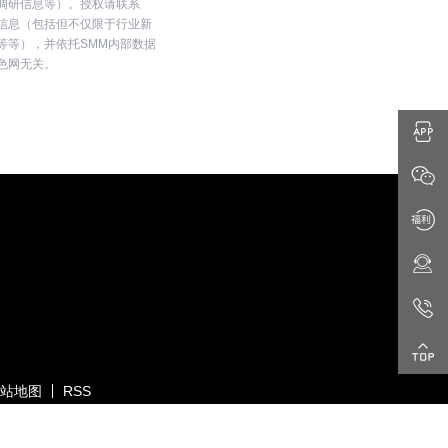
调研信息等）。授权请联系
3025
开信息（包括但不仅限于行业新
1 (0.03%)
等等），并依托SMM内部数据
SMM中国热轧板卷价格指数
色网无关。
3240.9
7.7 (0.24%)
SMM中国无取向硅钢50WW800价格指数
4254
0 (0.00%)
SMM中国冷轧板卷价格指数
3757
0 (0.00%)
SMM中国镀锌板卷价格指数
4060
0 (0.00%)
SMM中国中厚板价格指数
3483.3
3.3 (0.09%)
重废3
2420
站地图
RSS
0 (0.00%)
属网
All Rights Reserved