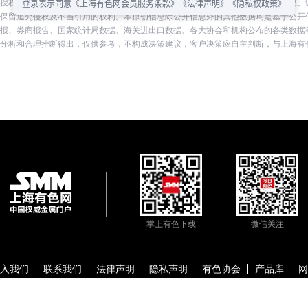
授权，禁止传播、发布、复制（包括但不限于行情数据、价格信息、市场统计信息、
上海有色网保留追究侵权及不当引用的权利。本原创信息除公开信息外的其他数据均是基于公
报、券商报告、国家统计局数据、海关进出口数据、各大协会和机构公布的各类数据
分析和合理推断得出，仅供参考，不构成决策建议，客户决策应自主判断，与上海有
掌上有色下载
微信关注
入我们
联系我们
法律声明
隐私声明
有色协会
产品库
网
信息科技股份有限公司
沪ICP备09002236号
Copyright © 2000 -
2026
上海有色金