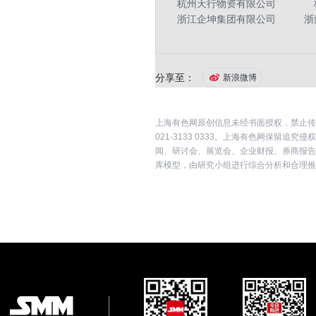
杭州天行物资有限公司
浙江企坤集团有限公司
浙
分享至：
新浪微博
上海有色网原创信息未经书面授权，禁止传
021-3133 0333。上海有色网保
闻、研讨会、展览会、企业财报、券商报告
库模型，由研究小组进行综合分析和合理推