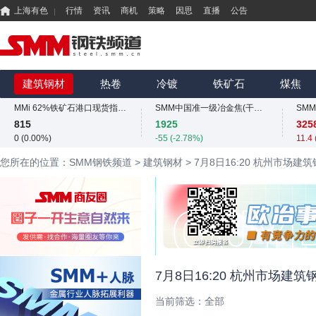
上海有色
行情
资讯
商机
策略
因思
直播
公告
国内矿综合价格指数
SMM中国螺纹钢价格指数
839.73
3034
425
建筑钢材
热卷
冷镀
铁矿石
煤焦
-12.49 (-1.47%)
4 (0.13%)
0 (0
MMi 62%铁矿石港口现货指数（青岛港）
SMM中国准一级冶金焦(干熄)价格指数
SM
815
1925
325
0 (0.00%)
-55 (-2.78%)
11.4
国内矿综合价格指数
SMM中国螺纹钢价格指数
您所在的位置：SMM钢铁频道
>
建筑钢材
>
7月8日16:20 杭州市场建
839.73
3034
425
-12.49 (-1.47%)
4 (0.13%)
0 (0
MMi 62%铁矿石港口现货指数（青岛港）
SMM中国准一级冶金焦(干熄)价格指数
SM
815
1925
325
0 (0.00%)
-55 (-2.78%)
11.4
国内矿综合价格指数
SMM中国螺纹钢价格指数
839.73
3034
425
-12.49 (-1.47%)
4 (0.13%)
0 (0
7月8日16:20 杭州市场建
当前筛选：
全部