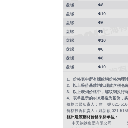
盘螺
Φ8
盘螺
Φ10
盘螺
Φ6
盘螺
Φ8
盘螺
Φ10
盘螺
Φ6
盘螺
Φ8
盘螺
Φ10
1、价格表中所有螺纹钢价格为理
2、以上采价基准均以现款含税仓
3、以上表列价格中，螺纹钢执行标准为G
4、表单显示的φ18规格为基价，
价格监督负责人：詹 妮 021-5166
价格投诉负责人：姚新颖 021-5159
杭州建筑钢材价格采标单位：
中天钢铁集团有限公司