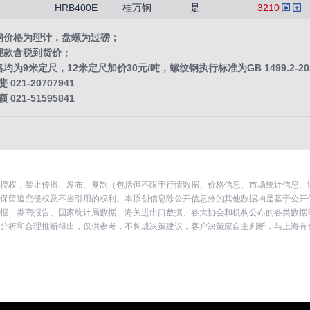
HRB400E
桂万钢
是
3210
钢价格为理计，盘螺为过磅；
现款含税到货价；
为9米定尺，12米定尺加价30元/吨，螺纹钢执行标准为GB 1499.2-20
21-20707941
21-51595841
授权，禁止传播、发布、复制（包括但不限于行情数据、价格信息、市场统计信息、
上海有色网保留追究侵权及不当引用的权利。本原创信息除公开信息外的其他数据均是基于公
报、券商报告、国家统计局数据、海关进出口数据、各大协会和机构公布的各类数据
分析和合理推断得出，仅供参考，不构成决策建议，客户决策应自主判断，与上海有