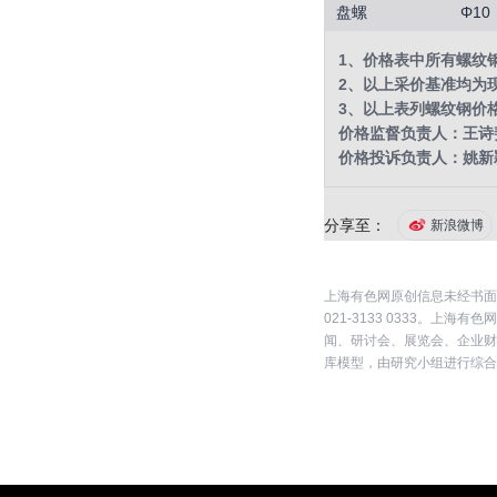
盘螺
Φ10
1、价格表中所有螺纹
2、以上采价基准均为
3、以上表列螺纹钢价格均
价格监督负责人：王诗斐 0
价格投诉负责人：姚新颖 0
分享至：
新浪微博
上海有色网原创信息未经书面
021-3133 0333。
闻、研讨会、展览会、企业财
库模型，由研究小组进行综合