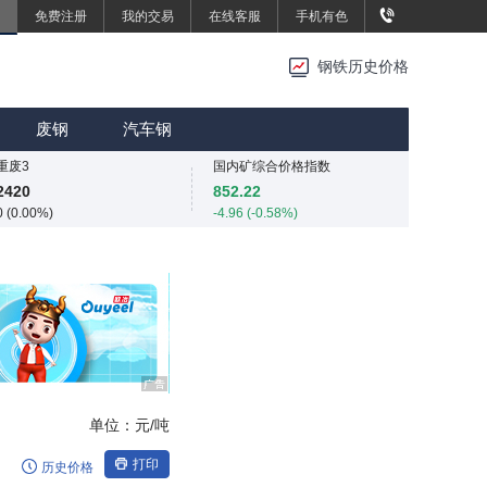
免费注册
我的交易
在线客服
手机有色
重废3
重废3
2420
2420
钢铁历史价格
0 (0.00%)
0 (0.00%)
SMM中国中厚板价格指数
MMi 62%铁矿石港口现货指数（青岛港）
3480
815
废钢
汽车钢
0 (0.00%)
0 (0.00%)
重废3
国内矿综合价格指数
2420
852.22
0 (0.00%)
-4.96 (-0.58%)
SMM中国中厚板价格指数
SMM中国准一级冶金焦(干熄)价格指数
3480
1980
0 (0.00%)
0 (0.00%)
重废3
SMM中国螺纹钢价格指数
2420
3025
0 (0.00%)
1 (0.03%)
SMM中国热轧板卷价格指数
3233.2
1.2 (0.04%)
单位：
元/吨
SMM中国无取向硅钢50WW800价格指数
4254
打印
历史价格
-24 (-0.56%)