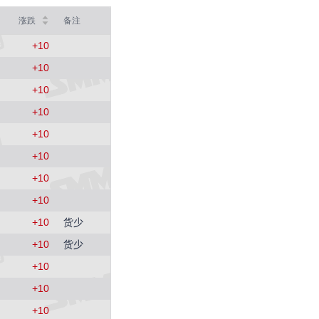
SMM中国冷轧板卷价格指数
涨跌
备注
3757
0 (0.00%)
+
10
SMM中国镀锌板卷价格指数
4060
+
10
0 (0.00%)
+
10
SMM中国中厚板价格指数
3480
+
10
0 (0.00%)
+
10
重废3
2420
+
10
0 (0.00%)
+
10
MMi 62%铁矿石港口现货指数（青岛港）
815
+
10
0 (0.00%)
+
10
货少
国内矿综合价格指数
852.22
+
10
货少
-4.96 (-0.58%)
+
10
SMM中国准一级冶金焦(干熄)价格指数
1980
+
10
0 (0.00%)
+
10
SMM中国螺纹钢价格指数