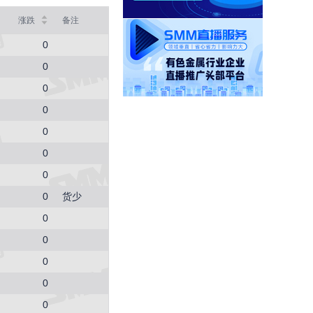
SMM中国无取向硅钢50WW800价格指数
涨跌
备注
4254
0 (0.00%)
0
SMM中国冷轧板卷价格指数
3767
0
4 (0.11%)
0
SMM中国镀锌板卷价格指数
4066.7
0
6.7 (0.17%)
0
SMM中国中厚板价格指数
3496.7
0
13.4 (0.38%)
0
重废3
2420
0
货少
0 (0.00%)
0
MMi 62%铁矿石港口现货指数（青岛港）
815
0
0 (0.00%)
0
国内矿综合价格指数
839.73
0
-12.49 (-1.47%)
0
SMM中国准一级冶金焦(干熄)价格指数