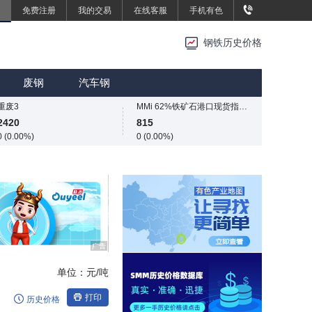
免费注册
我的交易
在线客服
手机有色
重废3
2420
钢铁历史价格
0 (0.00%)
SMM中国中厚板价格指数
重废3
3496.7
2420
废钢
汽车钢
13.4 (0.38%)
0 (0.00%)
重废3
MMi 62%铁矿石港口现货指数（青岛港）
2420
815
0 (0.00%)
0 (0.00%)
SMM中国中厚板价格指数
国内矿综合价格指数
3496.7
839.73
13.4 (0.38%)
-12.49 (-1.47%)
重废3
SMM中国准一级冶金焦(干熄)价格指数
2420
1925
0 (0.00%)
-55 (-2.78%)
SMM中国螺纹钢价格指数
3034
4 (0.13%)
单位：
元/吨
SMM中国热轧板卷价格指数
3258.2
打印
历史价格
11.4 (0.35%)