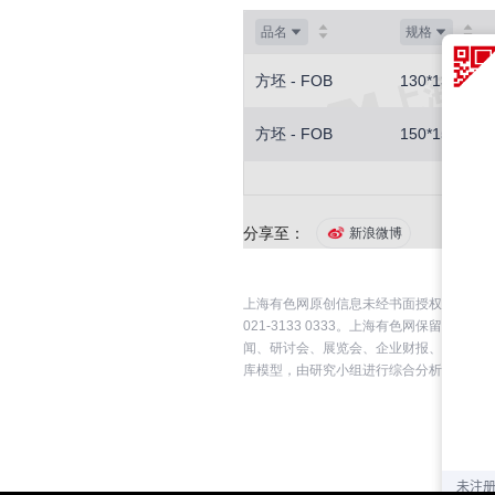
品名
规格
方坯 - FOB
130*130
方坯 - FOB
150*150
分享至：
新浪微博
上海有色网原创信息未经书面授权，禁止传
021-3133 0333。上海有色网保
闻、研讨会、展览会、企业财报、券商报告
库模型，由研究小组进行综合分析和合理推