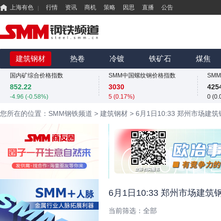
上海有色
行情
资讯
商机
策略
因思
直播
公告
国内矿综合价格指数
SMM中国螺纹钢价格指数
852.22
3030
425
-4.96 (-0.58%)
5 (0.17%)
0 (0
MMi 62%铁矿石港口现货指数（青岛港）
SMM中国准一级冶金焦(干熄)价格指数
SM
815
1980
324
建筑钢材
热卷
冷镀
铁矿石
煤焦
0 (0.00%)
0 (0.00%)
13.6
国内矿综合价格指数
SMM中国螺纹钢价格指数
852.22
3030
425
-4.96 (-0.58%)
5 (0.17%)
0 (0
MMi 62%铁矿石港口现货指数（青岛港）
SMM中国准一级冶金焦(干熄)价格指数
SM
您所在的位置：SMM钢铁频道
>
建筑钢材
>
6月1日10:33 郑州市场建
815
1980
324
0 (0.00%)
0 (0.00%)
13.6
国内矿综合价格指数
SMM中国螺纹钢价格指数
852.22
3030
425
-4.96 (-0.58%)
5 (0.17%)
0 (0
6月1日10:33 郑州市场建
当前筛选：
全部