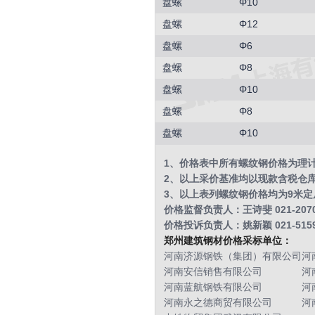
盘螺
Φ10
盘螺
Φ12
盘螺
Φ6
盘螺
Φ8
盘螺
Φ10
盘螺
Φ8
盘螺
Φ10
1、价格表中所有螺纹钢价格为理
2、以上采价基准均以现款含税仓
3、以上表列螺纹钢价格均为9米定尺，
价格监督负责人：王诗斐 021-2070
价格投诉负责人：姚新颖 021-5159
郑州建筑钢材价格采标单位：
河南济源钢铁（集团）有限公司
河
河南安信销售有限公司
河
河南蓝航钢铁有限公司
河
河南永之德商贸有限公司
河