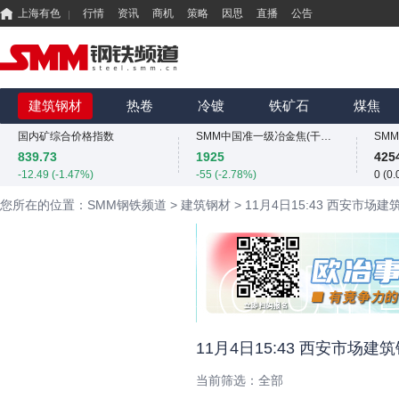
上海有色
行情
资讯
商机
策略
因思
直播
公告
国内矿综合价格指数
839.73
425
-12.49 (-1.47%)
0 (0
MMi 62%铁矿石港口现货指数（青岛港）
SMM中国螺纹钢价格指数
SM
815
3034
325
建筑钢材
热卷
冷镀
铁矿石
煤焦
0 (0.00%)
4 (0.13%)
11.4
国内矿综合价格指数
SMM中国准一级冶金焦(干熄)价格指数
839.73
1925
425
-12.49 (-1.47%)
-55 (-2.78%)
0 (0
MMi 62%铁矿石港口现货指数（青岛港）
SMM中国螺纹钢价格指数
SM
您所在的位置：SMM钢铁频道
>
建筑钢材
>
11月4日15:43 西安市场
815
3034
325
0 (0.00%)
4 (0.13%)
11.4
国内矿综合价格指数
SMM中国准一级冶金焦(干熄)价格指数
839.73
1925
425
-12.49 (-1.47%)
-55 (-2.78%)
0 (0
SMM中国螺纹钢价格指数
3034
4 (0.13%)
11月4日15:43 西安市场
当前筛选：
全部