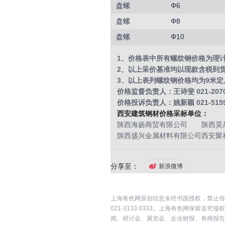
盘螺
Φ6
盘螺
Φ8
盘螺
Φ10
1、价格表中所有螺纹钢价格为理
2、以上采价基准均以现款含税到
3、以上表列螺纹钢价格均为9米定尺，
价格监督负责人：王诗斐 021-2070
价格投诉负责人：姚新颖 021-5159
西安建筑钢材价格采标单位：
陕西海扬商贸有限公司
陕西昊
陕西盛兴金属材料有限公司
西安聚
分享至：
新浪微博
上海有色网原创信息未经书面授权，禁止传
021-3133 0333。上海有色网保
闻、研讨会、展览会、企业财报、券商报告