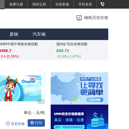
免费注册
我的交易
在线客服
手机有色
重废3
2420
钢铁历史价格
0 (0.00%)
重废3
MMi 62%铁矿石港口现货指数（青岛港）
2420
815
废钢
汽车钢
0 (0.00%)
0 (0.00%)
SMM中国中厚板价格指数
国内矿综合价格指数
3496.7
839.73
13.4 (0.38%)
-12.49 (-1.47%)
重废3
SMM中国准一级冶金焦(干熄)价格指数
2420
1925
0 (0.00%)
-55 (-2.78%)
SMM中国中厚板价格指数
SMM中国螺纹钢价格指数
3496.7
3034
13.4 (0.38%)
4 (0.13%)
重废3
SMM中国热轧板卷价格指数
2420
3258.2
0 (0.00%)
11.4 (0.35%)
单位：
元/吨
SMM中国无取向硅钢50WW800价格指数
4254
打印
历史价格
0 (0.00%)