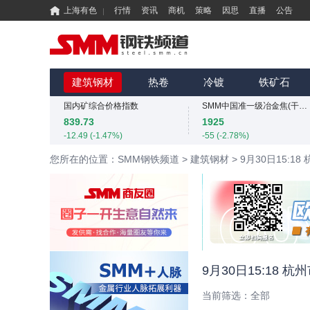
上海有色
行情
资讯
商机
策略
因思
直播
公告
国内矿综合价格指数
839.73
-12.49 (-1.47%)
MMi 62%铁矿石港口现货指数（青岛港）
SMM中国螺纹钢价格指数
815
3034
建筑钢材
热卷
冷镀
铁矿石
0 (0.00%)
4 (0.13%)
国内矿综合价格指数
SMM中国准一级冶金焦(干熄)价格指数
839.73
1925
-12.49 (-1.47%)
-55 (-2.78%)
MMi 62%铁矿石港口现货指数（青岛港）
SMM中国螺纹钢价格指数
您所在的位置：SMM钢铁频道
>
建筑钢材
>
9月30日15:
815
3034
0 (0.00%)
4 (0.13%)
国内矿综合价格指数
SMM中国准一级冶金焦(干熄)价格指数
839.73
1925
-12.49 (-1.47%)
-55 (-2.78%)
SMM中国螺纹钢价格指数
3034
4 (0.13%)
9月30日15:18
当前筛选：
全部