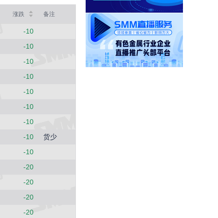
SMM中国冷轧板卷价格指数
涨跌
备注
3767
4 (0.11%)
-10
SMM中国镀锌板卷价格指数
4066.7
-10
6.7 (0.17%)
-10
SMM中国中厚板价格指数
3496.7
-10
13.4 (0.38%)
-10
重废3
2420
-10
0 (0.00%)
-10
MMi 62%铁矿石港口现货指数（青岛港）
815
-10
货少
0 (0.00%)
-10
国内矿综合价格指数
839.73
-20
-12.49 (-1.47%)
-20
SMM中国准一级冶金焦(干熄)价格指数
1925
-20
-55 (-2.78%)
-20
SMM中国螺纹钢价格指数