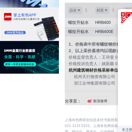
品名
材质
规
螺纹升贴水
HRB400
Φ16
螺纹升贴水
HRB400E
Φ16
1、价格表中所有螺纹钢价格为理
2、以上采价基准均以现款含税转
价格监督负责人：王诗斐 021-2070
价格投诉负责人：姚新颖 021-5159
杭州建筑钢材价格采标单位：
杭州天行物资有限公司
浙江企坤集团有限公司
浙
分享至：
新浪微博
上海有色网原创信息未经书面授权，禁止传
021-3133 0333。上海有色网保
闻、研讨会、展览会、企业财报、券商报告