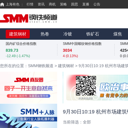
上海有色
行情
资讯
商机
策略
因思
直播
公告
国内矿综合价格指数
SMM中国螺纹钢价格指数
839.73
3034
425
-12.49 (-1.47%)
4 (0.13%)
0 (0
MMi 62%铁矿石港口现货指数（青岛港）
SMM中国准一级冶金焦(干熄)价格指数
SM
815
1925
325
建筑钢材
热卷
冷镀
铁矿石
煤焦
0 (0.00%)
-55 (-2.78%)
11.4
国内矿综合价格指数
SMM中国螺纹钢价格指数
839.73
3034
425
-12.49 (-1.47%)
4 (0.13%)
0 (0
MMi 62%铁矿石港口现货指数（青岛港）
SMM中国准一级冶金焦(干熄)价格指数
SM
您所在的位置：SMM钢铁频道
>
建筑钢材
>
9月30日10:19 杭州市场
815
1925
325
0 (0.00%)
-55 (-2.78%)
11.4
国内矿综合价格指数
SMM中国螺纹钢价格指数
839.73
3034
425
-12.49 (-1.47%)
4 (0.13%)
0 (0
9月30日10:19 杭州市场
当前筛选：
全部