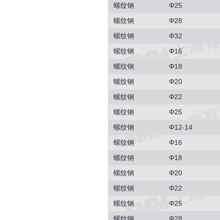
螺纹钢
Φ25
螺纹钢
Φ28
螺纹钢
Φ32
螺纹钢
Φ16
螺纹钢
Φ18
螺纹钢
Φ20
螺纹钢
Φ22
螺纹钢
Φ25
螺纹钢
Φ12-14
螺纹钢
Φ16
螺纹钢
Φ18
螺纹钢
Φ20
螺纹钢
Φ22
螺纹钢
Φ25
螺纹钢
Φ28