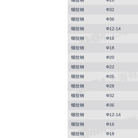
螺纹钢
Φ28
螺纹钢
Φ32
螺纹钢
Φ36
螺纹钢
Φ12-14
螺纹钢
Φ16
螺纹钢
Φ18
螺纹钢
Φ20
螺纹钢
Φ22
螺纹钢
Φ25
螺纹钢
Φ28
螺纹钢
Φ32
螺纹钢
Φ36
螺纹钢
Φ12-14
螺纹钢
Φ16
螺纹钢
Φ18