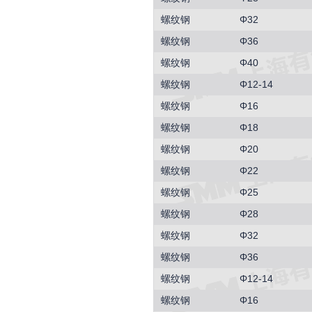
螺纹钢
Φ32
螺纹钢
Φ36
螺纹钢
Φ40
螺纹钢
Φ12-14
螺纹钢
Φ16
螺纹钢
Φ18
螺纹钢
Φ20
螺纹钢
Φ22
螺纹钢
Φ25
螺纹钢
Φ28
螺纹钢
Φ32
螺纹钢
Φ36
螺纹钢
Φ12-14
螺纹钢
Φ16