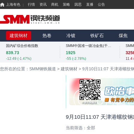
上海有色
行情
资讯
商机
策略
因思
直播
公告
国内矿综合价格指数
839.73
-12.49 (-1.47%)
MMi 62%铁矿石港口现货指数（青岛港）
SMM中国螺纹钢价格指数
815
3034
425
建筑钢材
热卷
冷镀
铁矿石
煤焦
0 (0.00%)
4 (0.13%)
0 (0
国内矿综合价格指数
SMM中国准一级冶金焦(干熄)价格指数
SM
839.73
1925
325
-12.49 (-1.47%)
-55 (-2.78%)
11.4
MMi 62%铁矿石港口现货指数（青岛港）
SMM中国螺纹钢价格指数
您所在的位置：SMM钢铁频道
>
建筑钢材
>
9月10日11:07 天津港螺
815
3034
425
0 (0.00%)
4 (0.13%)
0 (0
国内矿综合价格指数
SMM中国准一级冶金焦(干熄)价格指数
SM
839.73
1925
325
-12.49 (-1.47%)
-55 (-2.78%)
11.4
SMM中国螺纹钢价格指数
3034
425
4 (0.13%)
0 (0
9月10日11:07 天津港螺纹
当前筛选：
全部