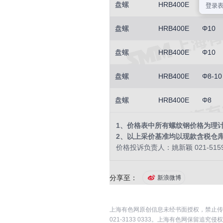
盘螺
HRB400E
Φ8-10
盘螺
HRB400E
Φ10
盘螺
HRB400E
Φ10
盘螺
HRB400E
Φ8-10
盘螺
HRB400E
Φ8
1、价格表中所有螺纹钢价格为理
2、以上采价基准均以现款含税仓
价格投诉负责人：姚新颖 021-5159
分享至：
新浪微博
上海有色网原创信息未经书面授权，禁止传
021-3133 0333。上海有色网保