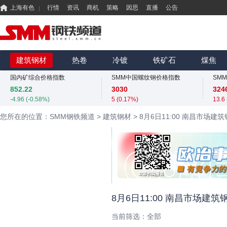
上海有色
行情
资讯
商机
策略
因思
直播
公告
国内矿综合价格指数
SMM中国螺纹钢价格指数
852.22
3030
-4.96 (-0.58%)
5 (0.17%)
MMi 62%铁矿石港口现货指数（青岛港）
SMM中国准一级冶金焦(干熄)价格指数
815
1980
425
建筑钢材
热卷
冷镀
铁矿石
煤焦
0 (0.00%)
0 (0.00%)
0 (0
国内矿综合价格指数
SMM中国螺纹钢价格指数
SM
852.22
3030
324
-4.96 (-0.58%)
5 (0.17%)
13.6
MMi 62%铁矿石港口现货指数（青岛港）
SMM中国准一级冶金焦(干熄)价格指数
您所在的位置：SMM钢铁频道
>
建筑钢材
>
8月6日11:00 南昌市场建
815
1980
425
0 (0.00%)
0 (0.00%)
0 (0
国内矿综合价格指数
SMM中国螺纹钢价格指数
SM
852.22
3030
324
-4.96 (-0.58%)
5 (0.17%)
13.6
425
0 (0
8月6日11:00 南昌市场建
当前筛选：
全部