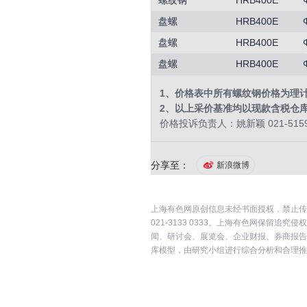
螺纹钢
HRB400E
盘螺
HRB400E
盘螺
HRB400E
盘螺
HRB400E
1、价格表中所有螺纹钢价格为理
2、以上采价基准均以现款含税仓
价格投诉负责人：姚新颖 021-5159
分享至：
新浪微博
上海有色网原创信息未经书面授权，禁止传
021-3133 0333。上海有色网保
闻、研讨会、展览会、企业财报、券商报告
库模型，由研究小组进行综合分析和合理推