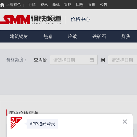
上海有色
行情
资讯
商机
策略
因思
直播
公告
价格中心
建筑钢材
热卷
冷镀
铁矿石
煤焦
价格频度：
查均价
到
历史价格查询
日期
品种
一级分类