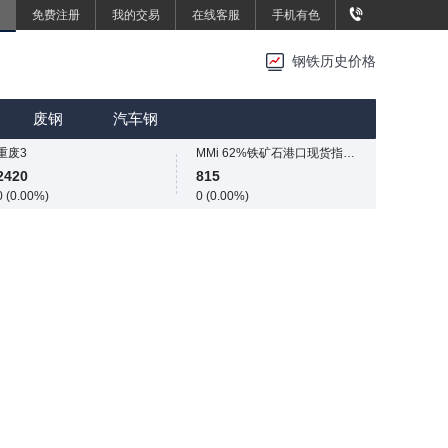
免费注册
我的交易
在线客服
手机有色
重废3
2420
钢铁历史价格
0 (0.00%)
SMM中国中厚板价格指数
重废3
3496.7
2420
废钢
汽车钢
13.4 (0.38%)
0 (0.00%)
重废3
MMi 62%铁矿石港口现货指数（青岛港）
2420
815
0 (0.00%)
0 (0.00%)
SMM中国中厚板价格指数
国内矿综合价格指数
3496.7
839.73
13.4 (0.38%)
-12.49 (-1.47%)
重废3
SMM中国准一级冶金焦(干熄)价格指数
2420
1925
0 (0.00%)
-55 (-2.78%)
SMM中国螺纹钢价格指数
3034
4 (0.13%)
SMM中国热轧板卷价格指数
3258.2
11.4 (0.35%)