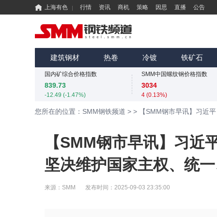
上海有色
行情
资讯
商机
策略
因思
直播
公告
国内矿综合价格指数
SMM中国螺纹钢价格指数
839.73
3034
-12.49 (-1.47%)
4 (0.13%)
MMi 62%铁矿石港口现货指数（青岛港）
SMM中国准一级冶金焦(干熄)价格指数
815
1925
建筑钢材
热卷
冷镀
铁矿石
0 (0.00%)
-55 (-2.78%)
国内矿综合价格指数
SMM中国螺纹钢价格指数
839.73
3034
-12.49 (-1.47%)
4 (0.13%)
MMi 62%铁矿石港口现货指数（青岛港）
SMM中国准一级冶金焦(干熄)价格指数
您所在的位置：SMM钢铁频道
>
>
【SMM钢市早讯】习近
815
1925
0 (0.00%)
-55 (-2.78%)
国内矿综合价格指数
SMM中国螺纹钢价格指数
【SMM钢市早讯】习近
839.73
3034
-12.49 (-1.47%)
4 (0.13%)
坚决维护国家主权、统一
来源：
SMM
发布时间：
2025-09-03 23:35:00