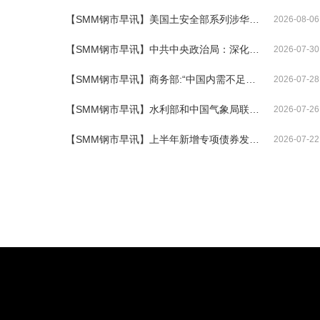
【SMM钢市早讯】美国土安全部系列涉华消极措施，严重违背两国元首达成的重要共识
2026-08-06
【SMM钢市早讯】中共中央政治局：深化资本市场投融资综合改革 提升资本市场韧性和信心
2026-07-30
【SMM钢市早讯】商务部:“中国内需不足导致产能过剩”不符合事实
2026-07-28
【SMM钢市早讯】水利部和中国气象局联合发布红色山洪灾害气象预警
2026-07-26
【SMM钢市早讯】上半年新增专项债券发行2.07万亿元 发行进度约47%
2026-07-22