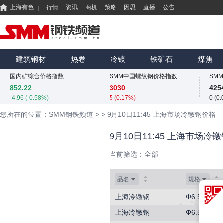
上海有色
行情
资讯
商机
策略
因思
直播
公告
国内矿综合价格指数
SMM中国螺纹钢价格指数
852.22
3030
425
-4.96 (-0.58%)
5 (0.17%)
0 (0
MMi 62%铁矿石港口现货指数（青岛港）
SMM中国准一级冶金焦(干熄)价格指数
SM
815
1980
324
建筑钢材
热卷
冷镀
铁矿石
煤焦
0 (0.00%)
0 (0.00%)
13.6
国内矿综合价格指数
SMM中国螺纹钢价格指数
852.22
3030
425
-4.96 (-0.58%)
5 (0.17%)
0 (0
MMi 62%铁矿石港口现货指数（青岛港）
SMM中国准一级冶金焦(干熄)价格指数
SM
您所在的位置：SMM钢铁频道
>
>
9月10日11:45 上海市场冷镦钢价格
815
1980
324
0 (0.00%)
0 (0.00%)
13.6
9月10日11:45 上海市场冷
国内矿综合价格指数
SMM中国螺纹钢价格指数
852.22
3030
425
当前筛选：
全部
-4.96 (-0.58%)
5 (0.17%)
0 (0
品名
规格
上海冷镦钢
Φ6.5mm
上海冷镦钢
Φ6.5-24