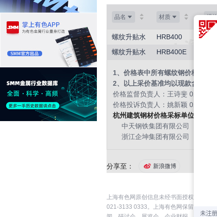
品名
材质
规
螺纹升贴水
HRB400
Φ16
螺纹升贴水
HRB400E
Φ16
1、价格表中所有螺纹钢价格为理
2、以上采价基准均以现款含税转
价格监督负责人：王诗斐 021-2070
价格投诉负责人：姚新颖 021-5159
杭州建筑钢材价格采标单位：
中天钢铁集团有限公司
浙江企坤集团有限公司
浙
分享至：
新浪微博
上海有色网原创信息未经书面授权，禁止传
021-3133 0333。上海有色网保
闻、研讨会、展览会、企业财报、券商报告