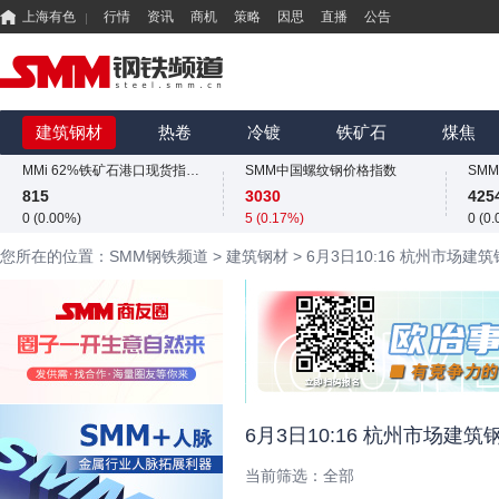
上海有色
行情
资讯
商机
策略
因思
直播
公告
SMM中国螺纹钢价格指数
3030
425
5 (0.17%)
0 (0
国内矿综合价格指数
SMM中国准一级冶金焦(干熄)价格指数
SM
852.22
1980
324
建筑钢材
热卷
冷镀
铁矿石
煤焦
-4.96 (-0.58%)
0 (0.00%)
13.6
MMi 62%铁矿石港口现货指数（青岛港）
SMM中国螺纹钢价格指数
815
3030
425
0 (0.00%)
5 (0.17%)
0 (0
国内矿综合价格指数
SMM中国准一级冶金焦(干熄)价格指数
SM
您所在的位置：SMM钢铁频道
>
建筑钢材
>
6月3日10:16 杭州市场
852.22
1980
324
-4.96 (-0.58%)
0 (0.00%)
13.6
MMi 62%铁矿石港口现货指数（青岛港）
SMM中国螺纹钢价格指数
815
3030
425
0 (0.00%)
5 (0.17%)
0 (0
国内矿综合价格指数
852.22
-4.96 (-0.58%)
6月3日10:16 杭州市场建
当前筛选：
全部